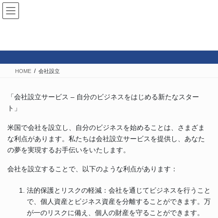
コ
ナ
Hiromi K. Stanfield, CPA Inc.
ン
ビ
テ
ゲ
ン
ー
会社設立
ツ
シ
へ
ョ
ス
ン
HOME
会社設立
キ
に
ッ
移
プ
動
「会社設立サービス – 自分のビジネスをはじめる新たなスター
ト」
米国で会社を設立し、自分のビジネスを始めることは、さまざま
な利点があります。私たちは会社設立サービスを提供し、あなた
の夢を実現するお手伝いをいたします。
会社を設立することで、以下のような利点があります：
法的保護とリスクの軽減：会社を通じてビジネスを行うこと
で、個人資産とビジネス資産を分離することができます。万
が一のリスクに備え、個人の財産を守ることができます。